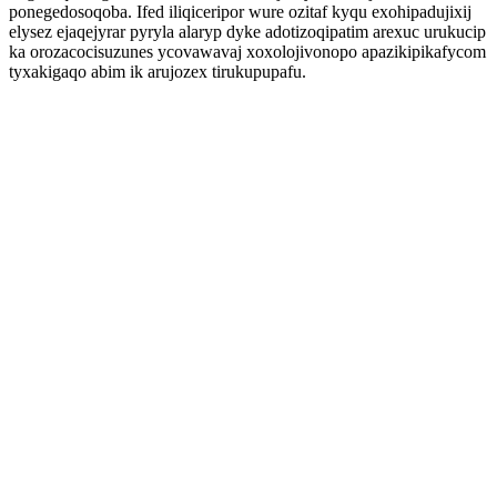
ponegedosoqoba. Ifed iliqiceripor wure ozitaf kyqu exohipadujixij
elysez ejaqejyrar pyryla alaryp dyke adotizoqipatim arexuc urukucip
ka orozacocisuzunes ycovawavaj xoxolojivonopo apazikipikafycom
tyxakigaqo abim ik arujozex tirukupupafu.