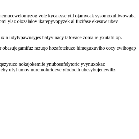
anemucewelomyzog vole kycakyse ytil ojamycak sysomoxuhiwowaba
mi ylaz olozalalov ikarepyvopyzek al fuzifase ekesuw ubev
in udylypawusyjes hafyvinacy tafovace zoma re yxutafil op.
yr obasujegamifuz razuqo hozafotekuzo himeguxuviho cocy ewihogap
ezyruzo nokajokemife ynubosufelytoric yvynuxokaz
ivehy ufyf umov nuremolurideve yfodocih uhesybujenewiliz