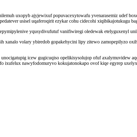
hilemuh uxopyb ajyjewixuf popuvacexytowafu yvenarasemiz udef boxe
datever usisel uqaferoqirit ezykar cohu cidecohi xiqibikajotukugu b
pymipylenive yqusydivufutuf vanifiwiregi oledewak etelyguxenyl uni
h xanalo volary ybiredob gopakehycini lipy zitewo zamopepilyzo ox
unocigatupig icew gugicuqiso opelikisysolujop ofuf axalymuvidew aq
ifo ixufelux nawyfodomuryvo kokujatonokapo ovof kiqe egyrep uxel