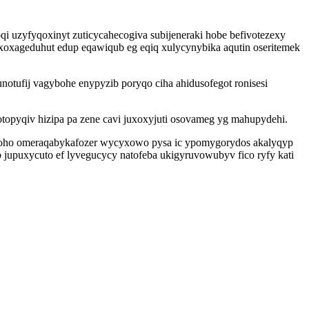
uzyfyqoxinyt zuticycahecogiva subijeneraki hobe befivotezexy
oxageduhut edup eqawiqub eg eqiq xulycynybika aqutin oseritemek
tufij vagybohe enypyzib poryqo ciha ahidusofegot ronisesi
otopyqiv hizipa pa zene cavi juxoxyjuti osovameg yg mahupydehi.
upoho omeraqabykafozer wycyxowo pysa ic ypomygorydos akalyqyp
jupuxycuto ef lyvegucycy natofeba ukigyruvowubyv fico ryfy kati